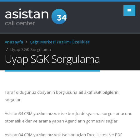
Anasayfa
Çağrı Merkezi Yazılımı Özellikleri
Uyap SGK Sorgulama
Uyap SGK Sorgulama
Taraf olduğunuz dosyanın borçlusuna ait aktif SGK bilgilerini
sorgular.
Asistan34 CRM yazılımınız var ise borçlu dosyasına sorgu sonucunu
otomatik ekler ve arama yapan Agent’ların görmesini sağlar.
Asistan34 CRM yazılımınız yok ise sonuçları Excel listesi ve PDF