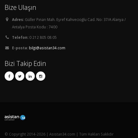
Bize Ulaşın
Adres:
Güller Pınarı Mah. Eşref Kahvecioğlu Cad. No: 37/A Alanya /
Antalya Posta Kodu : 7400
Telefon:
0 212 805 08 05
E-posta:
bilgi@asistan34.com
Bizi Takip Edin
© Copyright 2014-2026 | Asistan34.com | Tüm Hakları Saklıdır